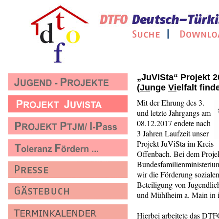
„JuViSta“ Projekt 
(
Ju
nge
Vi
elfalt find
Mit der Ehrung des 3.
und letzte Jahrgangs am
08.12.2017 endete nach
3 Jahren Laufzeit unser
Projekt JuViSta im Kreis
Offenbach. Bei dem Proje
Bundesfamilienministerium
wir die Förderung soziale
Beteiligung von Jugendlic
und Mühlheim a. Main in i
Hierbei arbeitete das DT